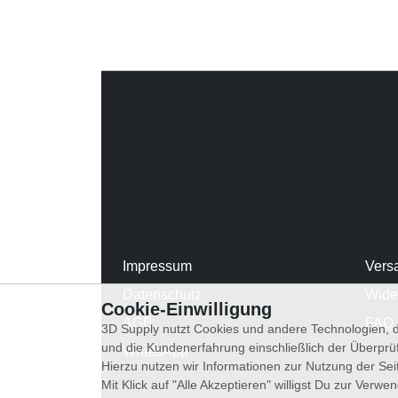
Impressum
Vers
Datenschutz
Wide
Cookie-Einwilligung
AGB
FAQ
3D Supply nutzt Cookies und andere Technologien, d
und die Kundenerfahrung einschließlich der Überpr
WhatsApp
Hierzu nutzen wir Informationen zur Nutzung der Se
Mit Klick auf "Alle Akzeptieren" willigst Du zur Ver