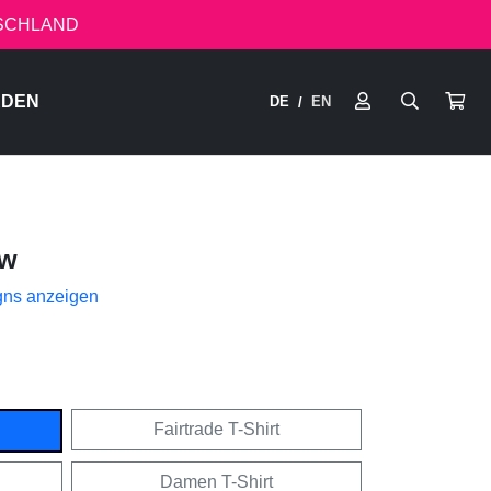
TSCHLAND
RDEN
DE
EN
/
ow
gns anzeigen
Fairtrade T-Shirt
Damen T-Shirt