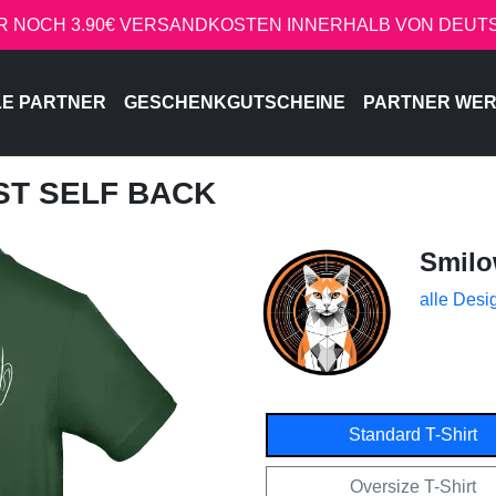
R NOCH 3.90€ VERSANDKOSTEN INNERHALB VON DEU
LE PARTNER
GESCHENKGUTSCHEINE
PARTNER WE
ST SELF BACK
Smil
alle Desi
Standard T-Shirt
Oversize T-Shirt