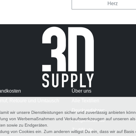
Herz
andkosten
Über uns
rruf, Retoure und Umtausch
Alle Textilien
Druckverfahren
amit wir unsere Dienstleistungen sicher und zuverlässig anbieten kö
üfung von Werbemaßnahmen und Verkaufswerkzeugen auf unseren als au
Pflegehinweise
iten sowie zu Endgeräten.
Zertifikate
wendung von Cookies ein. Zum anderen willigst Du ein, dass wir auf Basis