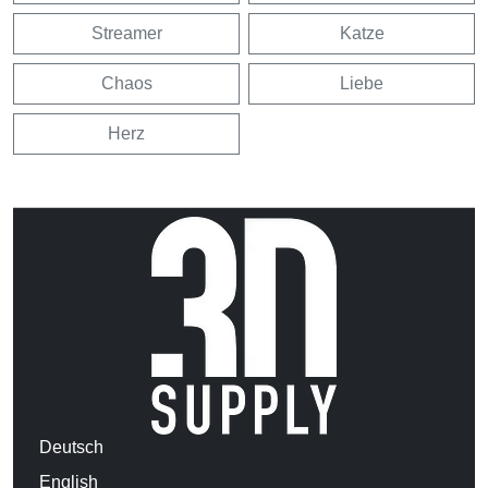
Streamer
Katze
Chaos
Liebe
Herz
Deutsch
English