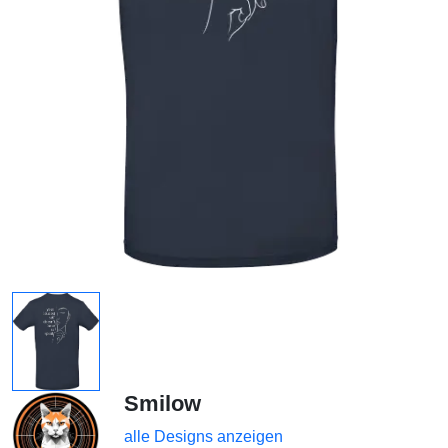
Smilow
alle Designs anzeigen