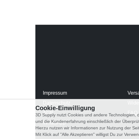
Impressum
Vers
Datenschutz
Wide
Cookie-Einwilligung
AGB
FAQ
3D Supply nutzt Cookies und andere Technologien, d
und die Kundenerfahrung einschließlich der Überpr
WhatsApp
Hierzu nutzen wir Informationen zur Nutzung der Se
Mit Klick auf "Alle Akzeptieren" willigst Du zur Ver