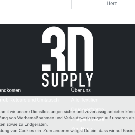
Herz
andkosten
Über uns
rruf, Retoure und Umtausch
Alle Textilien
Druckverfahren
amit wir unsere Dienstleistungen sicher und zuverlässig anbieten kö
üfung von Werbemaßnahmen und Verkaufswerkzeugen auf unseren als au
Pflegehinweise
iten sowie zu Endgeräten.
Zertifikate
wendung von Cookies ein. Zum anderen willigst Du ein, dass wir auf Basis