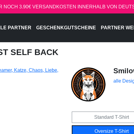
R NOCH 3.90€ VERSANDKOSTEN INNERHALB VON DEU
LE PARTNER
GESCHENKGUTSCHEINE
PARTNER WE
ST SELF BACK
Smil
alle Desi
Standard T-Shirt
Oversize T-Shirt