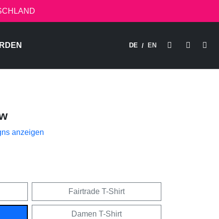
TSCHLAND
RDEN
DE
EN
/
ow
gns anzeigen
Fairtrade T-Shirt
Damen T-Shirt