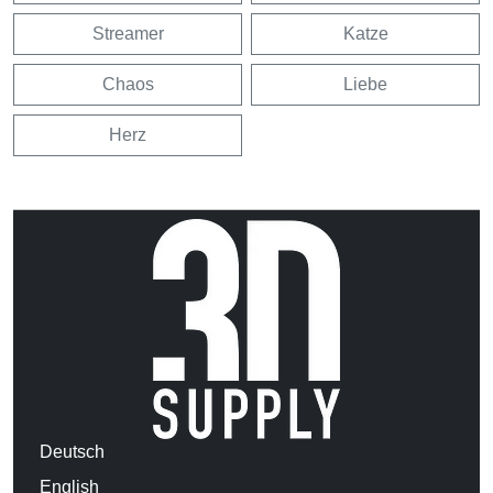
Streamer
Katze
Chaos
Liebe
Herz
Deutsch
English