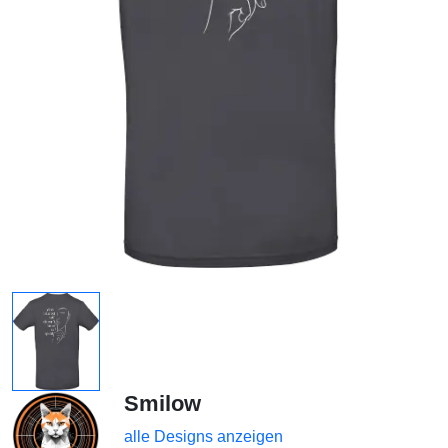
Smilow
alle Designs anzeigen