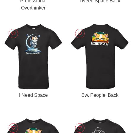
Professional
I Need Space Back
Overthinker
I Need Space
Ew, People. Back