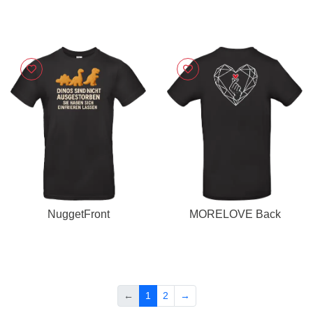
NuggetFront
MORELOVE Back
←
1
2
→