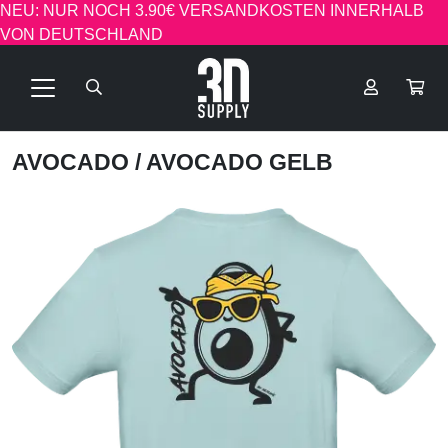
NEU: NUR NOCH 3.90€ VERSANDKOSTEN INNERHALB
VON DEUTSCHLAND
AVOCADO
/ AVOCADO GELB