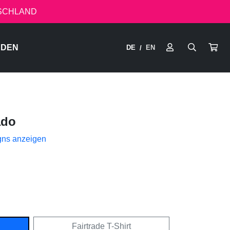
TSCHLAND
RDEN
DE
EN
/
ado
gns anzeigen
Fairtrade T-Shirt