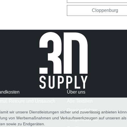
Cloppenburg
andkosten
Über uns
rruf, Retoure und Umtausch
Alle Textilien
Druckverfahren
amit wir unsere Dienstleistungen sicher und zuverlässig anbieten kö
üfung von Werbemaßnahmen und Verkaufswerkzeugen auf unseren als au
Pflegehinweise
iten sowie zu Endgeräten.