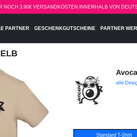
R NOCH 3.90€ VERSANDKOSTEN INNERHALB VON DEU
LE PARTNER
GESCHENKGUTSCHEINE
PARTNER WE
GELB
Avoc
alle Desi
Standard T-Shirt