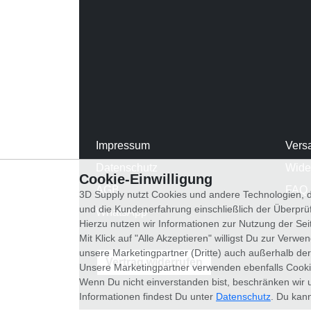
Impressum
Vers
Datenschutz
Wide
Cookie-Einwilligung
AGB
FAQ
3D Supply nutzt Cookies und andere Technologien, d
und die Kundenerfahrung einschließlich der Überpr
WhatsApp
Hierzu nutzen wir Informationen zur Nutzung der Se
Mit Klick auf "Alle Akzeptieren" willigst Du zur Ver
unsere Marketingpartner (Dritte) auch außerhalb der
Vertrag widerrufen
Unsere Marketingpartner verwenden ebenfalls Cooki
Wenn Du nicht einverstanden bist, beschränken wir 
Informationen findest Du unter
Datenschutz
. Du kann