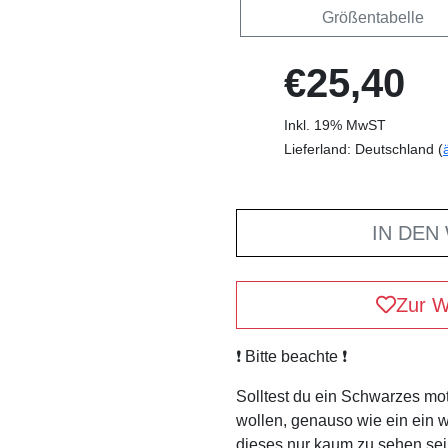
Größentabelle
€25,40
Inkl. 19% MwST
Lieferland: Deutschland (
IN DEN
Zur W
❗️ Bitte beachte ❗️
Solltest du ein Schwarzes mo
wollen, genauso wie ein ein 
dieses nur kaum zu sehen sei