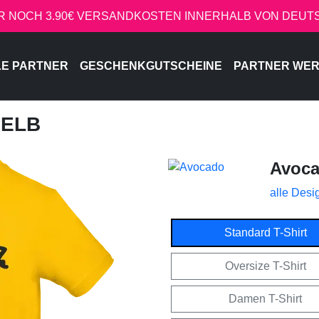
R NOCH 3.90€ VERSANDKOSTEN INNERHALB VON DEU
LE PARTNER
GESCHENKGUTSCHEINE
PARTNER WE
GELB
Avoc
alle Desi
Standard T-Shirt
Oversize T-Shirt
Damen T-Shirt