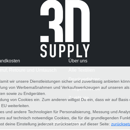
andkosten
Über uns
rruf, Retoure und Umtausch
Alle Textilien
Druckverfahren
amit wir unsere Dienstleistungen sicher und zuverlässig anbieten kö
üfung von Werbemaßnahmen und Verkaufswerkzeugen auf unseren als au
Pflegehinweise
iten sowie zu Endgeräten.
Zertifikate
wendung von Cookies ein. Zum anderen willigst Du ein, dass wir auf Basis
 EU weiterleiten.
es und andere Technologien für Personalisierung, Messung und Analy
uns auf technisch notwendige Cookies, die für die grundlegenden Funk
© 2026 3D Supply
st deine Einstellung jederzeit zurücksetzen auf dieser Seite:
zurückset