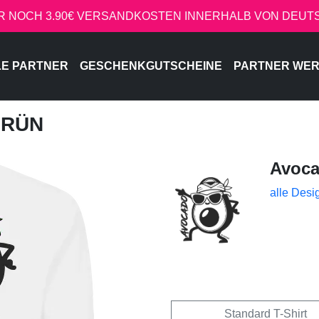
R NOCH 3.90€ VERSANDKOSTEN INNERHALB VON DEU
LE PARTNER
GESCHENKGUTSCHEINE
PARTNER WE
GRÜN
Avoc
alle Desi
Standard T-Shirt