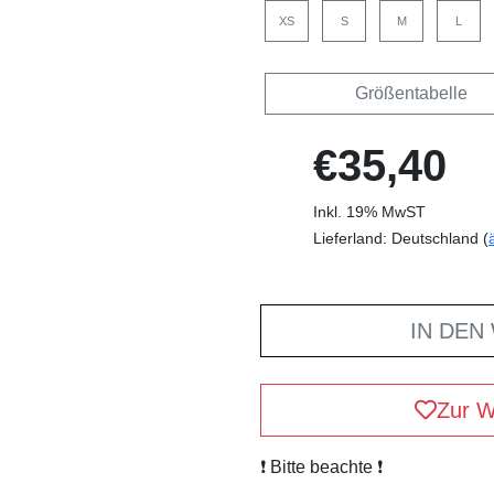
XS
S
M
L
Größentabelle
€35,40
Inkl. 19% MwST
Lieferland: Deutschland (
IN DEN
Zur W
❗️ Bitte beachte ❗️