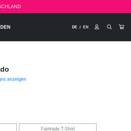
TSCHLAND
RDEN
DE
EN
/
ado
gns anzeigen
Fairtrade T-Shirt