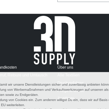
andkosten
Über uns
rruf, Retoure und Umtausch
Alle Textilien
Druckverfahren
amit wir unsere Dienstleistungen sicher und zuverlässig anbieten kö
üfung von Werbemaßnahmen und Verkaufswerkzeugen auf unseren als au
Pflegehinweise
iten sowie zu Endgeräten.
Zertifikate
wendung von Cookies ein. Zum anderen willigst Du ein, dass wir auf Basis
 EU weiterleiten.