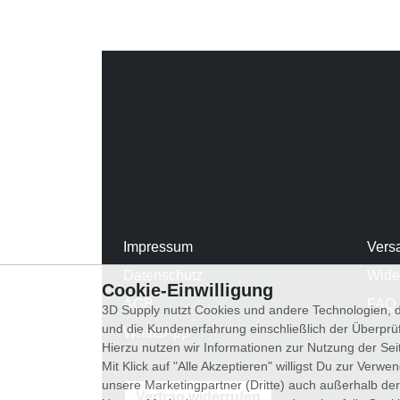
Impressum
Vers
Datenschutz
Wide
Cookie-Einwilligung
AGB
FAQ
3D Supply nutzt Cookies und andere Technologien, d
und die Kundenerfahrung einschließlich der Überpr
WhatsApp
Hierzu nutzen wir Informationen zur Nutzung der Se
Mit Klick auf "Alle Akzeptieren" willigst Du zur Ver
unsere Marketingpartner (Dritte) auch außerhalb der
Vertrag widerrufen