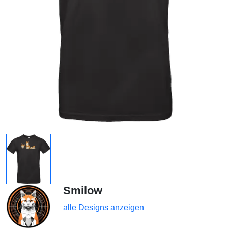
Smilow
alle Designs anzeigen