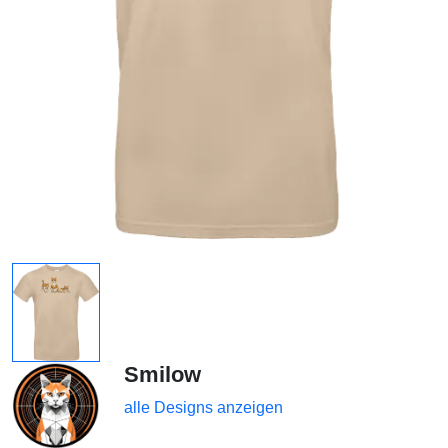
Smilow
alle Designs anzeigen