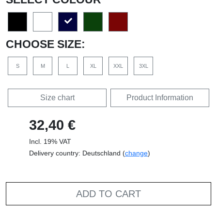
CHOOSE SIZE:
S
M
L
XL
XXL
3XL
Size chart
Product Information
32,40 €
Incl. 19% VAT
Delivery country: Deutschland (
change
)
ADD TO CART