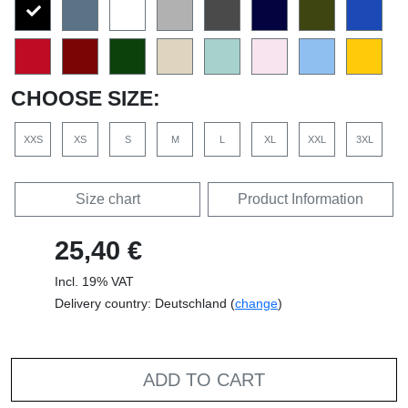
CHOOSE SIZE:
XXS
XS
S
M
L
XL
XXL
3XL
Size chart
Product Information
25,40 €
Incl. 19% VAT
Delivery country: Deutschland (
change
)
ADD TO CART