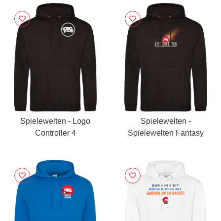
Spielewelten - Logo
Spielewelten -
Controller 4
Spielewelten Fantasy