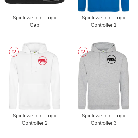
Spielewelten - Logo
Spielewelten - Logo
Cap
Controller 1
Spielewelten - Logo
Spielewelten - Logo
Controller 2
Controller 3