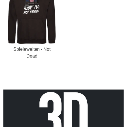
Spielewelten - Not
Dead