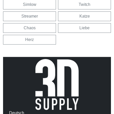
Simlow
Twitch
Streamer
Katze
Chaos
Liebe
Herz
Deutsch