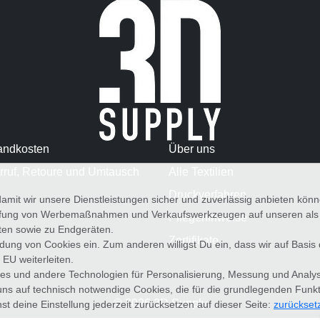
andkosten
Über uns
rruf, Retoure und Umtausch
Alle Textilien
Druckverfahren
amit wir unsere Dienstleistungen sicher und zuverlässig anbieten kö
üfung von Werbemaßnahmen und Verkaufswerkzeugen auf unseren als au
Pflegehinweise
iten sowie zu Endgeräten.
Zertifikate
wendung von Cookies ein. Zum anderen willigst Du ein, dass wir auf Basis
 EU weiterleiten.
es und andere Technologien für Personalisierung, Messung und Analy
uns auf technisch notwendige Cookies, die für die grundlegenden Funk
© 2026 3D Supply
st deine Einstellung jederzeit zurücksetzen auf dieser Seite:
zurückset