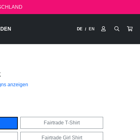
TSCHLAND
RDEN
DE
EN
/
k
gns anzeigen
Fairtrade T-Shirt
Fairtrade Girl Shirt