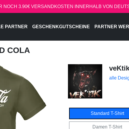
R NOCH 3.90€ VERSANDKOSTEN INNERHALB VON DEU
LE PARTNER
GESCHENKGUTSCHEINE
PARTNER WE
ED COLA
veKti
alle Desi
Standard T-Shirt
Damen T-Shirt