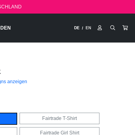
TSCHLAND
RDEN
DE
EN
/
k
gns anzeigen
Fairtrade T-Shirt
Fairtrade Girl Shirt