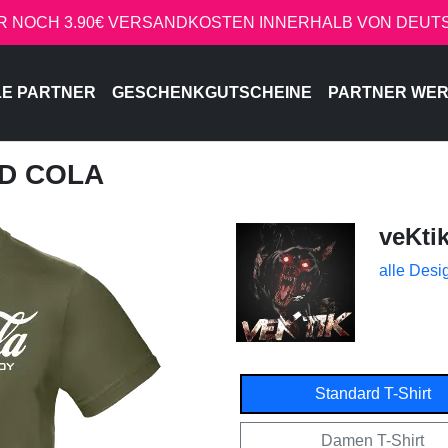
R NOCH 3.90€ VERSANDKOSTEN INNERHALB VON DEU
LE PARTNER
GESCHENKGUTSCHEINE
PARTNER WE
ED COLA
veKti
alle Desi
Standard T-Shirt
Damen T-Shirt