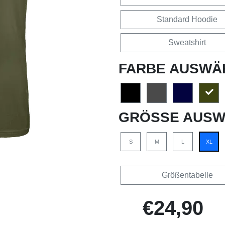
Standard Hoodie
Sweatshirt
FARBE AUSWÄ
GRÖSSE AUSW
S
M
L
XL
Größentabelle
€24,90