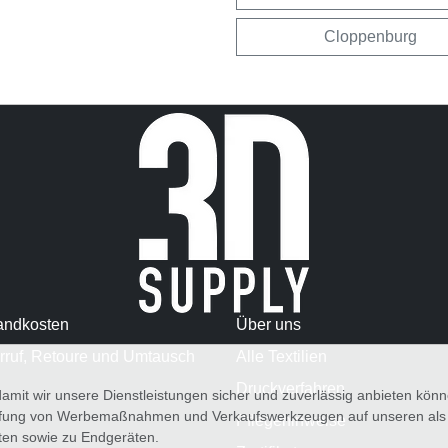
Cloppenburg
andkosten
Über uns
rruf, Retoure und Umtausch
Alle Textilien
Druckverfahren
amit wir unsere Dienstleistungen sicher und zuverlässig anbieten kö
üfung von Werbemaßnahmen und Verkaufswerkzeugen auf unseren als au
Pflegehinweise
iten sowie zu Endgeräten.