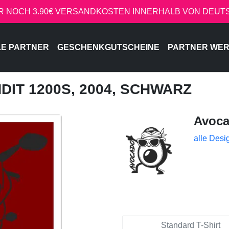
R NOCH 3.90€ VERSANDKOSTEN INNERHALB VON DEU
LE PARTNER
GESCHENKGUTSCHEINE
PARTNER WE
NDIT 1200S, 2004, SCHWARZ
Avoc
alle Desi
Standard T-Shirt