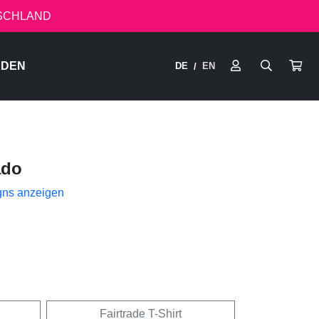
TSCHLAND
RDEN
DE
EN
/
ado
gns anzeigen
Fairtrade T-Shirt