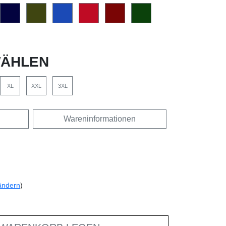
ÄHLEN
XL
XXL
3XL
Wareninformationen
ändern
)