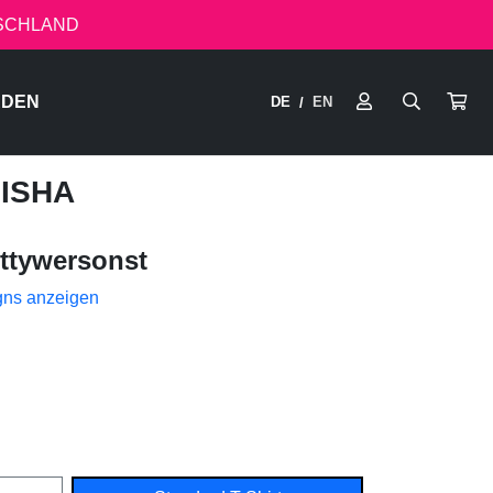
TSCHLAND
RDEN
DE
EN
/
HISHA
ttywersonst
gns anzeigen