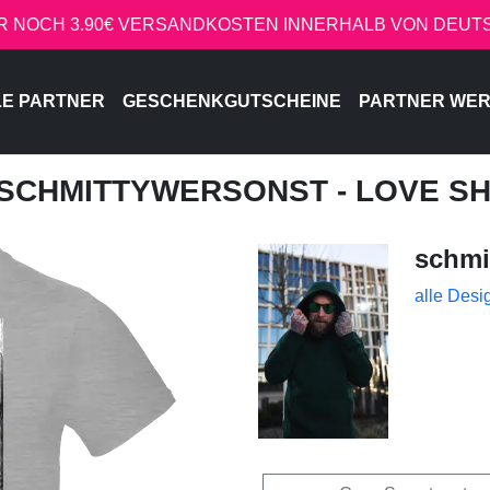
R NOCH 3.90€ VERSANDKOSTEN INNERHALB VON DEU
LE PARTNER
GESCHENKGUTSCHEINE
PARTNER WE
 SCHMITTYWERSONST - LOVE S
schmi
alle Desi