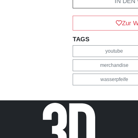
IN DEN
Zur W
TAGS
youtube
merchandise
wasserpfeife