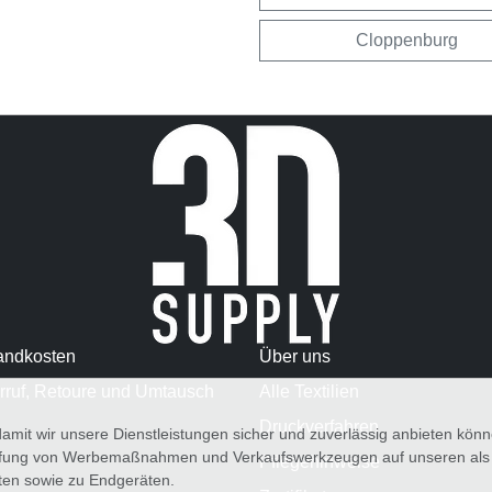
Cloppenburg
andkosten
Über uns
rruf, Retoure und Umtausch
Alle Textilien
Druckverfahren
amit wir unsere Dienstleistungen sicher und zuverlässig anbieten kö
üfung von Werbemaßnahmen und Verkaufswerkzeugen auf unseren als au
Pflegehinweise
iten sowie zu Endgeräten.