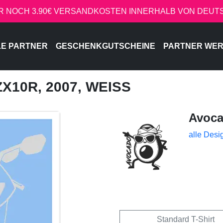
R NOCH 3.90€ VERSANDKOSTEN INNERHALB VON DEU
LE PARTNER
GESCHENKGUTSCHEINE
PARTNER WE
ZX10R, 2007, WEISS
Avoc
alle Desi
Standard T-Shirt