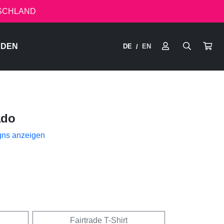
TSCHLAND
RDEN
DE
EN
/
ado
gns anzeigen
Fairtrade T-Shirt