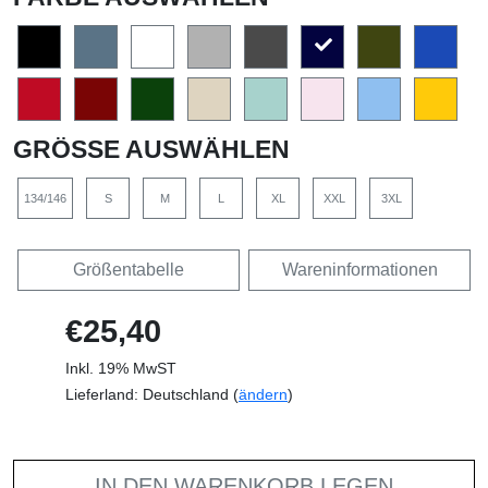
GRÖSSE AUSWÄHLEN
134/146
S
M
L
XL
XXL
3XL
Größentabelle
Wareninformationen
€25,40
Inkl. 19% MwST
Lieferland: Deutschland (
ändern
)
IN DEN WARENKORB LEGEN