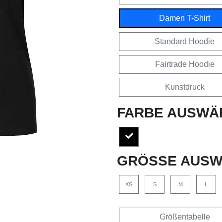
Damen T-Shirt
Standard Hoodie
Fairtrade Hoodie
Kunstdruck
FARBE AUSWÄ
GRÖSSE AUSW
XS
S
M
L
Größentabelle