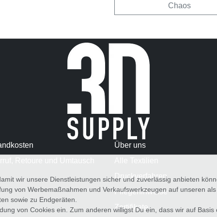
Chaos
andkosten
Über uns
rruf, Retoure und Umtausch
Alle Textilien
Druckverfahren
amit wir unsere Dienstleistungen sicher und zuverlässig anbieten kö
üfung von Werbemaßnahmen und Verkaufswerkzeugen auf unseren als au
Pflegehinweise
iten sowie zu Endgeräten.
Zertifikate
wendung von Cookies ein. Zum anderen willigst Du ein, dass wir auf Basis