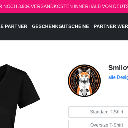
R NOCH 3.90€ VERSANDKOSTEN INNERHALB VON DEU
LE PARTNER
GESCHENKGUTSCHEINE
PARTNER WE
E
Smil
alle Desi
Standard T-Shirt
Oversize T-Shirt