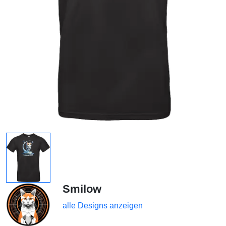
Smilow
alle Designs anzeigen