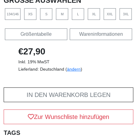
GRÖSSE AUSWÄHLEN
134/146
XS
S
M
L
XL
XXL
3XL
Größentabelle
Wareninformationen
€27,90
Inkl. 19% MwST
Lieferland: Deutschland (
ändern
)
IN DEN WARENKORB LEGEN
Zur Wunschliste hinzufügen
TAGS