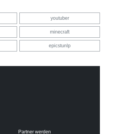
youtuber
minecraft
epicstunlp
Partner werden