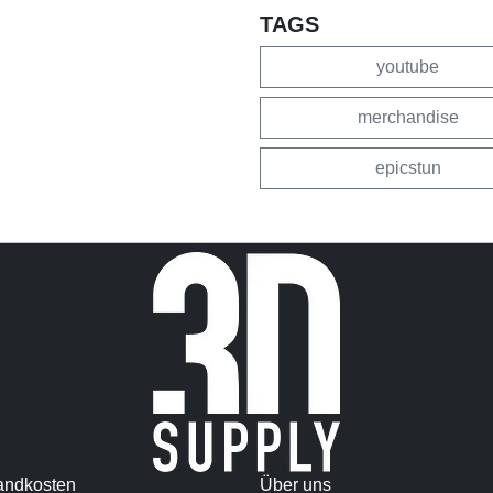
TAGS
youtube
merchandise
epicstun
andkosten
Über uns