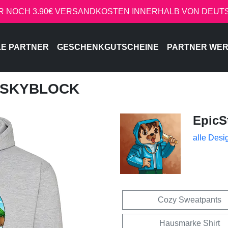
R NOCH 3.90€ VERSANDKOSTEN INNERHALB VON DEU
LE PARTNER
GESCHENKGUTSCHEINE
PARTNER WE
- SKYBLOCK
EpicS
alle Desi
Cozy Sweatpants
Hausmarke Shirt