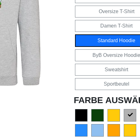
Oversize T-Shirt
Damen T-Shirt
Standard Hoodie
ByB Oversize Hoodi
Sweatshirt
Sportbeutel
FARBE AUSWÄ