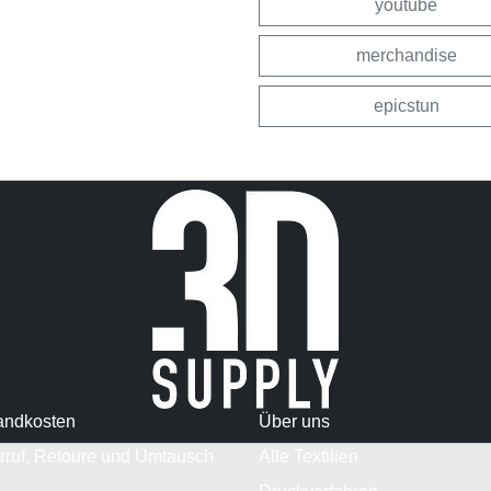
youtube
merchandise
epicstun
andkosten
Über uns
rruf, Retoure und Umtausch
Alle Textilien