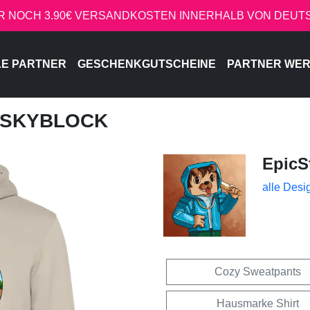
R NOCH 3.90€ VERSANDKOSTEN INNERHALB VON DEU
LE PARTNER
GESCHENKGUTSCHEINE
PARTNER WE
- SKYBLOCK
EpicS
alle Desi
Cozy Sweatpants
Hausmarke Shirt