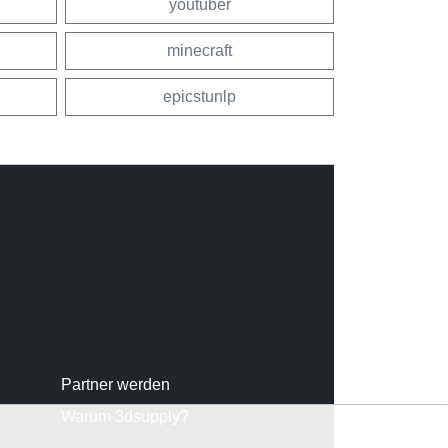
youtuber
minecraft
epicstunlp
Partner werden
Warum 3dsupply?