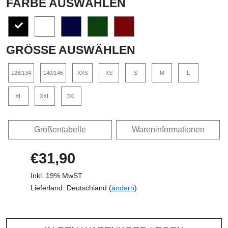
FARBE AUSWÄHLEN
GRÖSSE AUSWÄHLEN
128/134
140/146
XXS
XS
S
M
L
XL
XXL
3XL
Größentabelle
Wareninformationen
€31,90
Inkl. 19% MwST
Lieferland: Deutschland (
ändern
)