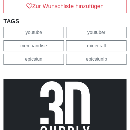
Zur Wunschliste hinzufügen
TAGS
youtube
youtuber
merchandise
minecraft
epicstun
epicstunlp