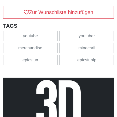
Zur Wunschliste hinzufügen
TAGS
youtube
youtuber
merchandise
minecraft
epicstun
epicstunlp