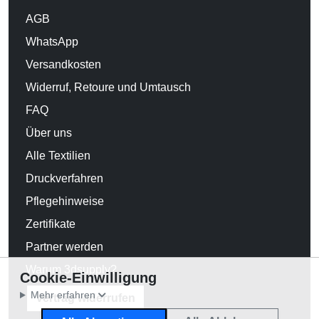
AGB
WhatsApp
Versandkosten
Widerruf, Retoure und Umtausch
FAQ
Über uns
Alle Textilien
Druckverfahren
Pflegehinweise
Zertifikate
Partner werden
Warum 3dsupply?
Cookie-Einwilligung
Mehr erfahren
Vertrag widerrufen