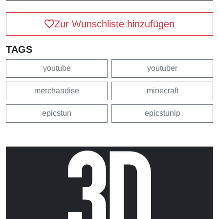
Zur Wunschliste hinzufügen
TAGS
youtube
youtuber
merchandise
minecraft
epicstun
epicstunlp