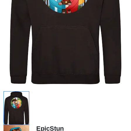
EpicStun