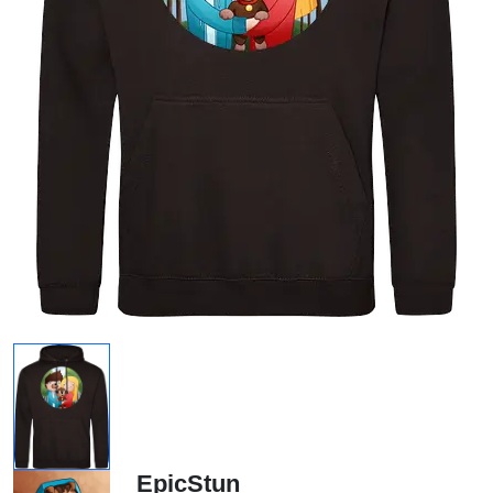
EpicStun