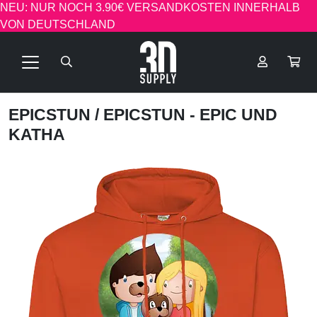
NEU: NUR NOCH 3.90€ VERSANDKOSTEN INNERHALB
VON DEUTSCHLAND
EPICSTUN
/ EPICSTUN - EPIC UND
KATHA