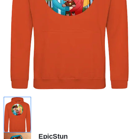
EpicStun