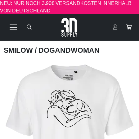
NEU: NUR NOCH 3.90€ VERSANDKOSTEN INNERHALB
VON DEUTSCHLAND
SMILOW
/ DOGANDWOMAN