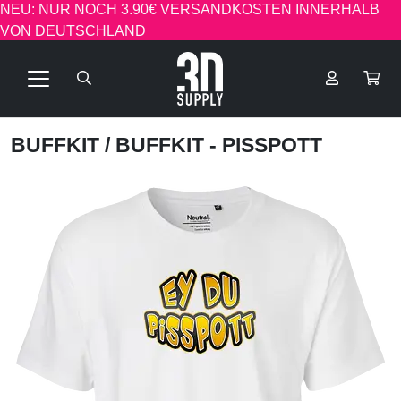
NEU: NUR NOCH 3.90€ VERSANDKOSTEN INNERHALB
VON DEUTSCHLAND
BUFFKIT
/ BUFFKIT - PISSPOTT