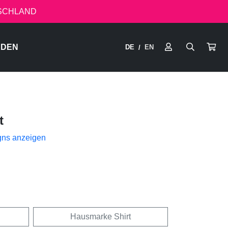
TSCHLAND
RDEN
DE
EN
/
t
gns anzeigen
Hausmarke Shirt