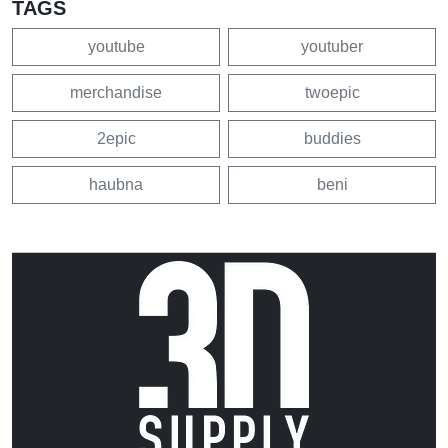
TAGS
youtube
youtuber
merchandise
twoepic
2epic
buddies
haubna
beni