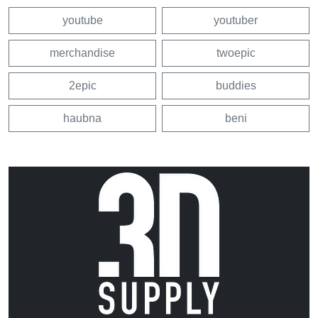
youtube
youtuber
merchandise
twoepic
2epic
buddies
haubna
beni