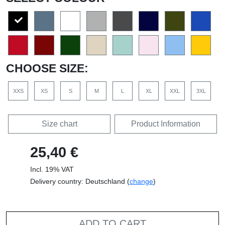
CHOOSE SIZE:
XXS
XS
S
M
L
XL
XXL
3XL
Size chart
Product Information
25,40 €
Incl. 19% VAT
Delivery country: Deutschland (
change
)
ADD TO CART