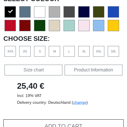
CHOOSE SIZE:
XXS
XS
S
M
L
XL
XXL
3XL
Size chart
Product Information
25,40 €
Incl. 19% VAT
Delivery country: Deutschland (
change
)
ADD TO CART