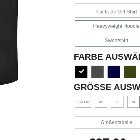
Fairtrade Girl Shirt
Heavyweight Hoodie
Sweatshirt
FARBE AUSWÄ
GRÖSSE AUSW
134/146
XS
S
M
Größentabelle