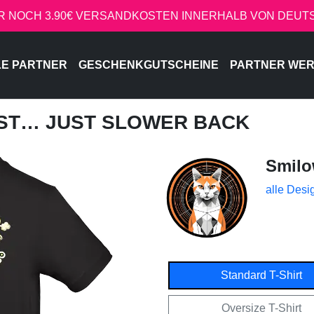
R NOCH 3.90€ VERSANDKOSTEN INNERHALB VON DEU
LE PARTNER
GESCHENKGUTSCHEINE
PARTNER WE
EST… JUST SLOWER BACK
Smil
alle Desi
Standard T-Shirt
Oversize T-Shirt