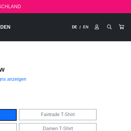
TSCHLAND
RDEN
DE
EN
/
ow
gns anzeigen
Fairtrade T-Shirt
Damen T-Shirt