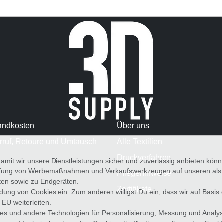
andkosten
Über uns
rruf, Retoure und Umtausch
Alle Textilien
Druckverfahren
amit wir unsere Dienstleistungen sicher und zuverlässig anbieten kö
üfung von Werbemaßnahmen und Verkaufswerkzeugen auf unseren als au
Pflegehinweise
iten sowie zu Endgeräten.
Zertifikate
wendung von Cookies ein. Zum anderen willigst Du ein, dass wir auf Basis
 EU weiterleiten.
es und andere Technologien für Personalisierung, Messung und Analy