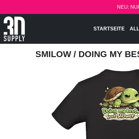
NEU: NU
STARTSEITE
AL
SMILOW
/ DOING MY B