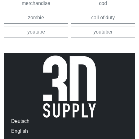
merchandise
cod
zombie
call of duty
youtube
youtuber
Deutsch
English