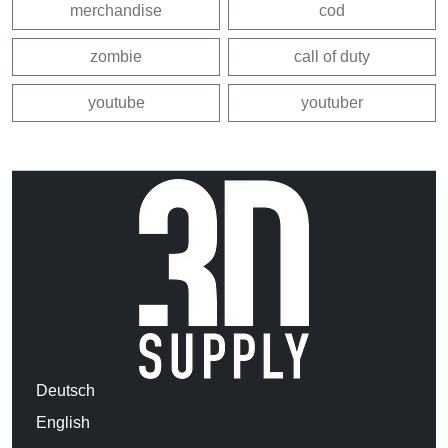
merchandise
cod
zombie
call of duty
youtube
youtuber
Deutsch
English