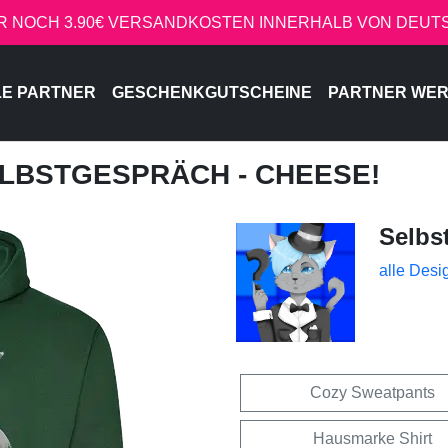
R NOCH 3.90€ VERSANDKOSTEN INNERHALB VON DEU
LE PARTNER
GESCHENKGUTSCHEINE
PARTNER WE
ELBSTGESPRÄCH - CHEESE!
Selbs
alle Desi
Cozy Sweatpants
Hausmarke Shirt