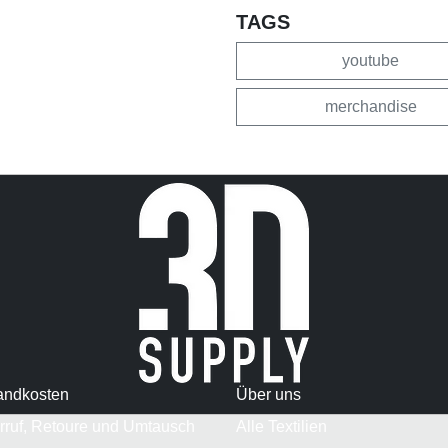
TAGS
youtube
merchandise
andkosten
Über uns
rruf, Retoure und Umtausch
Alle Textilien