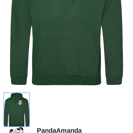
PandaAmanda