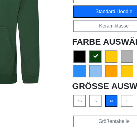
Standard Hoodie
Keramiktasse
FARBE AUSWÄ
GRÖSSE AUSW
XS
S
M
L
Größentabelle