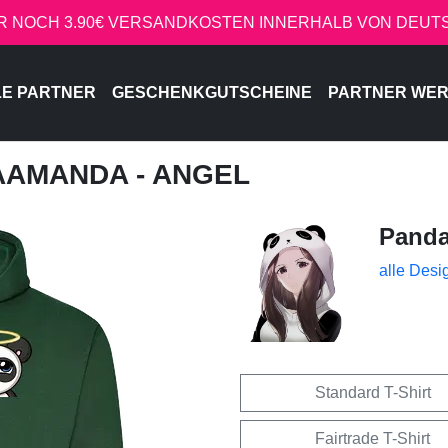
R NOCH 3.90€ VERSANDKOSTEN INNERHALB VON DEU
LE PARTNER
GESCHENKGUTSCHEINE
PARTNER WE
AAMANDA - ANGEL
Pand
alle Desi
Standard T-Shirt
Fairtrade T-Shirt