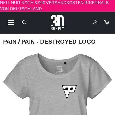
NEU: NUR NOCH 3.90€ VERSANDKOSTEN INNERHALB
VON DEUTSCHLAND
PAIN
/ PAIN - DESTROYED LOGO