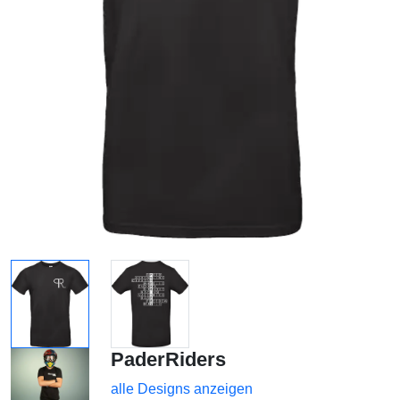
PaderRiders
alle Designs anzeigen