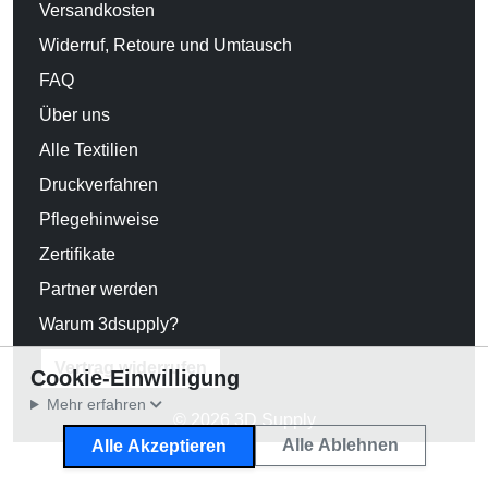
Versandkosten
Widerruf, Retoure und Umtausch
FAQ
Über uns
Alle Textilien
Druckverfahren
Pflegehinweise
Zertifikate
Partner werden
Warum 3dsupply?
Vertrag widerrufen
Cookie-Einwilligung
Mehr erfahren
© 2026 3D Supply
Alle Ablehnen
Alle Akzeptieren