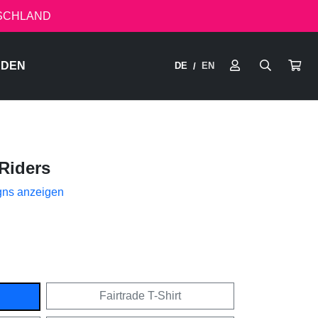
TSCHLAND
RDEN
DE
EN
/
Riders
gns anzeigen
Fairtrade T-Shirt