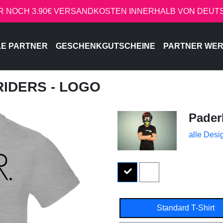
R NOCH 3.90€ VERSANDKOSTEN INNERHALB VON DEU
LE PARTNER
GESCHENKGUTSCHEINE
PARTNER WE
RIDERS - LOGO
Pader
alle Desi
Standard T-Shirt