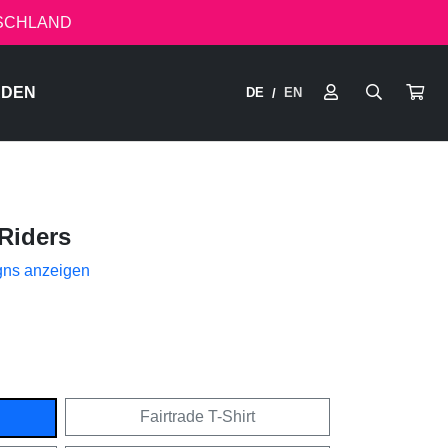
TSCHLAND
RDEN
DE
EN
/
Riders
gns anzeigen
Fairtrade T-Shirt